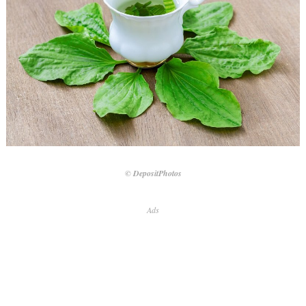
© DepositPhotos
Ads