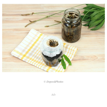
© DepositPhotos
Ads