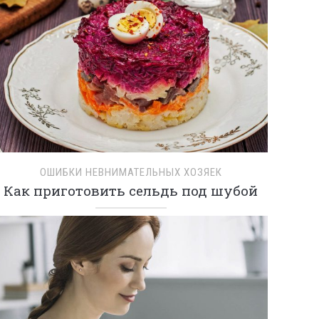
ОШИБКИ НЕВНИМАТЕЛЬНЫХ ХОЗЯЕК
Как приготовить сельдь под шубой