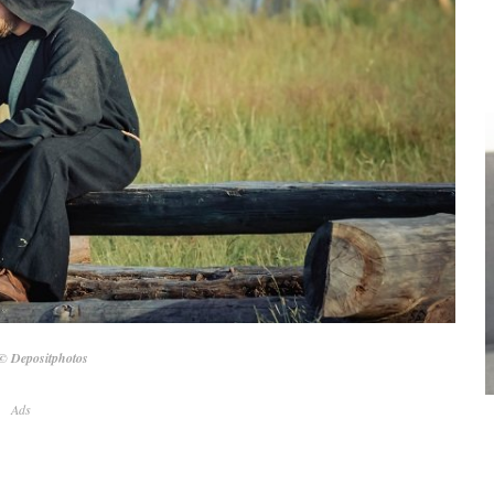
© Depositphotos
Ads