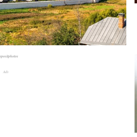
positphotos
Ads