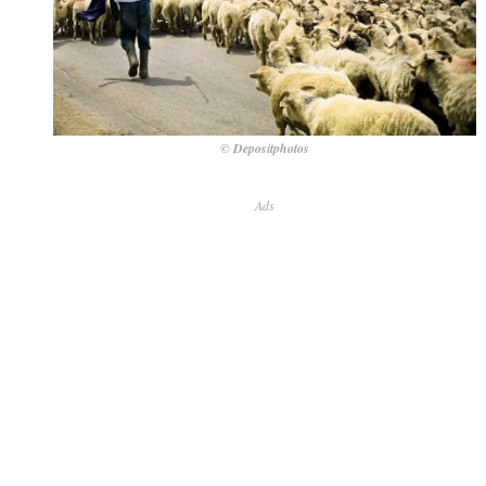
© Depositphotos
Ads