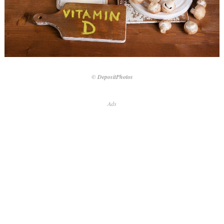
© DepositPhotos
Ads