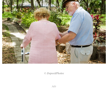
© DepositPhotos
Ads