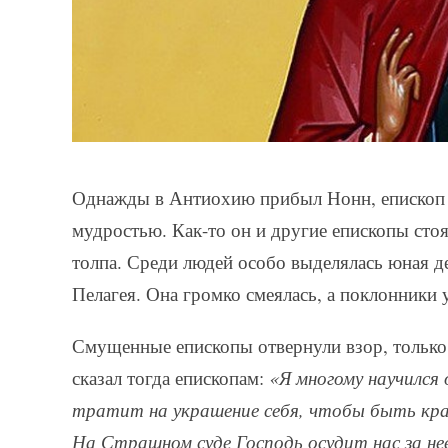
Однажды в Антиохию прибыл Нонн, епископ И
мудростью. Как-то он и другие епископы сто
толпа. Среди людей особо выделялась юная д
Пелагея. Она громко смеялась, а поклонники у
Смущенные епископы отвернули взор, только
сказал тогда епископам:
«Я многому научился 
тратит на украшение себя, чтобы быть крас
На Страшном суде Господь осудит нас за не