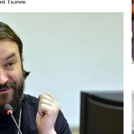
ей Ткачев
.