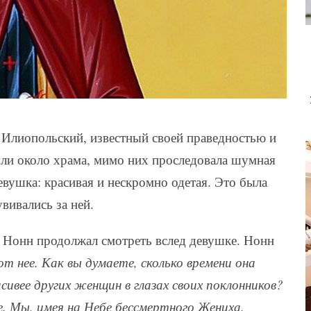
лио­поль­ский, известный своей праведностью и
яли около храма, мимо них проследовала шумная
евушка: красивая и нескромно одетая. Это была
вивались за ней.
 Нонн продолжал смотреть вслед девушке. Нонн
от нее. Как вы думаете, сколько времени она
ивее других женщин в глазах своих поклонников?
е. Мы, имея на Небе бессмертного Жениха,