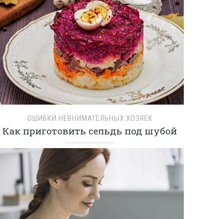
ОШИБКИ НЕВНИМАТЕЛЬНЫХ ХОЗЯЕК
Как приготовить сельдь под шубой