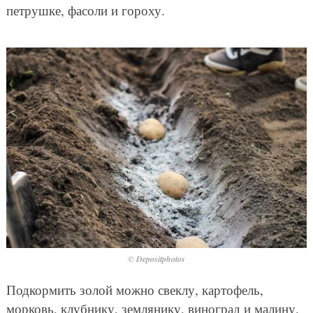
петрушке, фасоли и гороху.
© Depositphotos
Подкормить золой можно свеклу, картофель,
морковь, клубнику, землянику, виноград и малину.