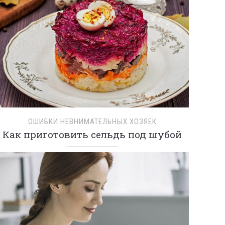
ОШИБКИ НЕВНИМАТЕЛЬНЫХ ХОЗЯЕК
Как приготовить сельдь под шубой