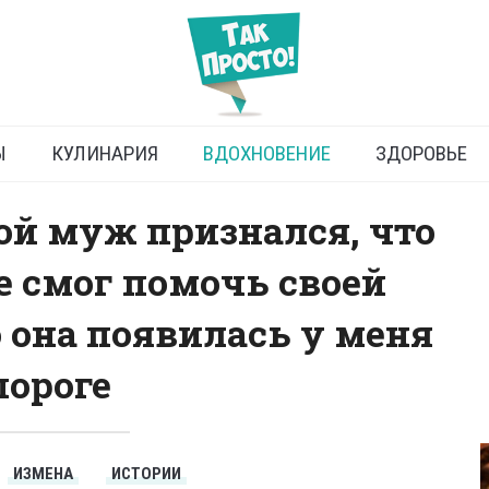
 вне брака, или История
длиною в жизнь
Ы
КУЛИНАРИЯ
ВДОХНОВЕНИЕ
ЗДОРОВЬЕ
ой муж признался, что
не смог помочь своей
о она появилась у меня
пороге
ИЗМЕНА
ИСТОРИИ