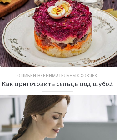
ОШИБКИ НЕВНИМАТЕЛЬНЫХ ХОЗЯЕК
Как приготовить сельдь под шубой