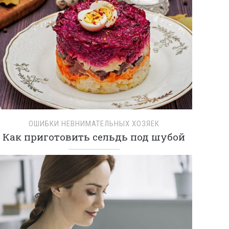
ОШИБКИ НЕВНИМАТЕЛЬНЫХ ХОЗЯЕК
Как приготовить сельдь под шубой