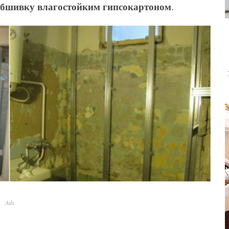
обшивку влагостойким гипсокартоном
.
Ads