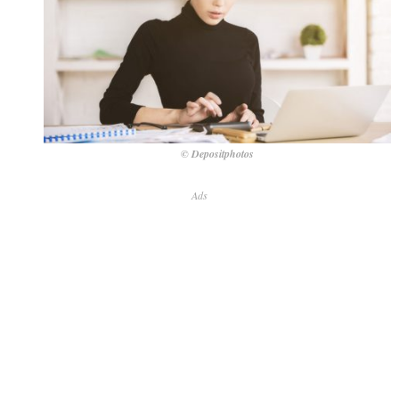
© Depositphotos
Ads