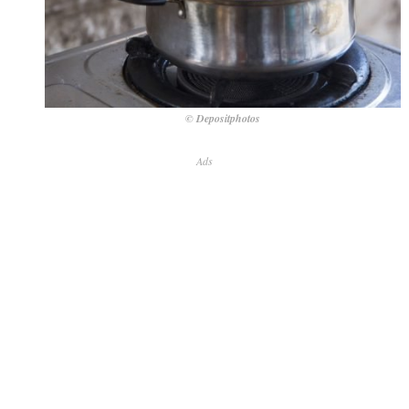
© Depositphotos
Ads