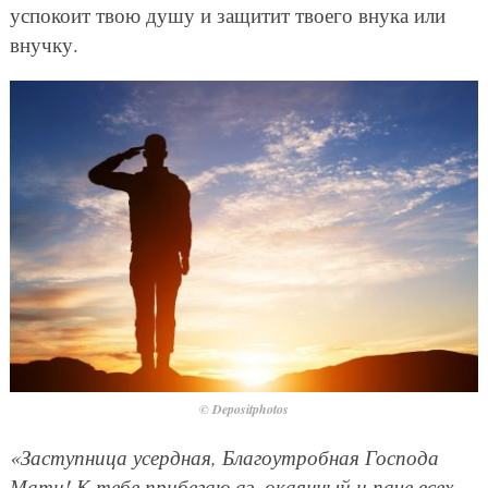
успокоит твою душу и защитит твоего внука или
внучку.
© Depositphotos
«Заступница усердная, Благоутробная Господа
Мати! К тебе прибегаю аз, окаянный и паче всех