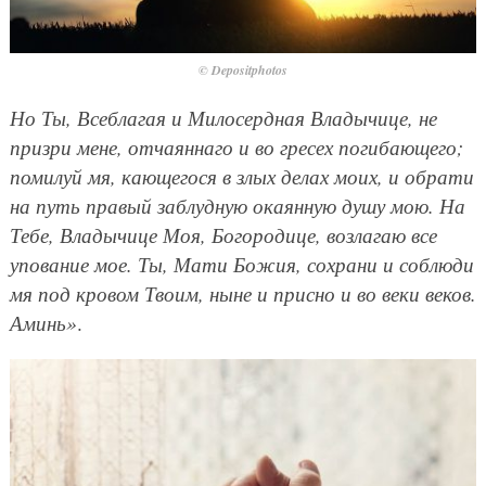
© Depositphotos
Но Ты, Всеблагая и Милосердная Владычице, не
призри мене, отчаяннаго и во гресех погибающего;
помилуй мя, кающегося в злых делах моих, и обрати
на путь правый заблудную окаянную душу мою. На
Тебе, Владычице Моя, Богородице, возлагаю все
упование мое. Ты, Мати Божия, сохрани и соблюди
мя под кровом Твоим, ныне и присно и во веки веков.
Аминь»
.