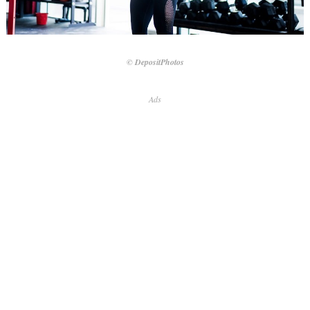
© DepositPhotos
Ads