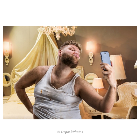
© DepositPhotos