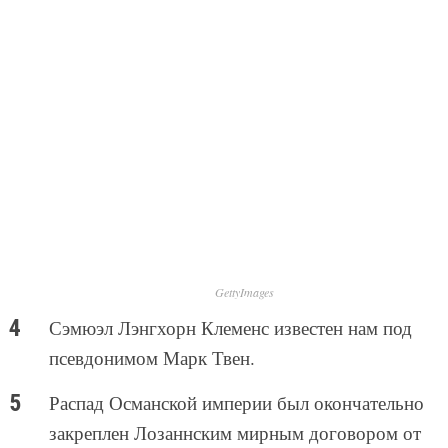
GettyImages
Сэмюэл Лэнгхорн Клеменс известен нам под
псевдонимом Марк Твен.
Распад Османской империи был окончательно
закреплен Лозаннским мирным договором от