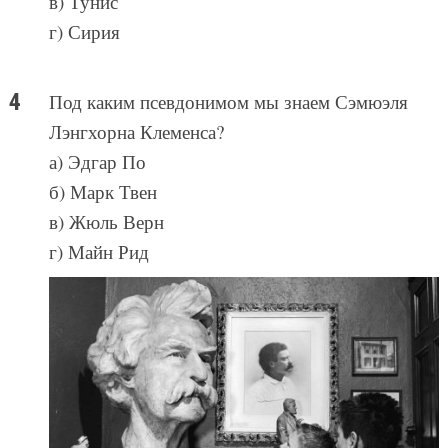
в) Тунис
г) Сирия
Под каким псевдонимом мы знаем Сэмюэля
Лэнгхорна Клеменса?
а) Эдгар По
б) Марк Твен
в) Жюль Верн
г) Майн Рид