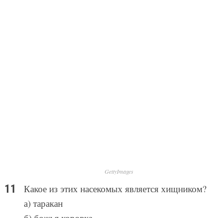
GettyImages
Какое из этих насекомых является хищником?
а) таракан
б) божья коровка