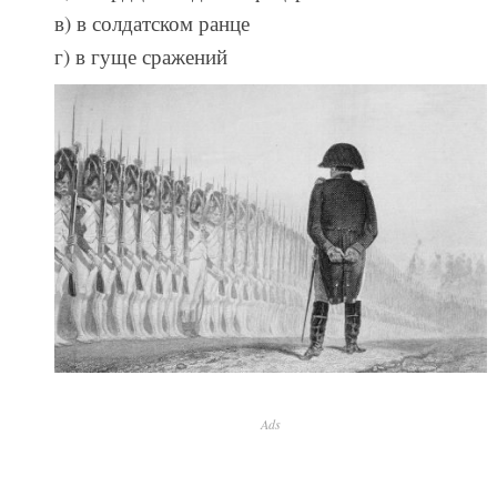
в) в солдатском ранце
г) в гуще сражений
Ads