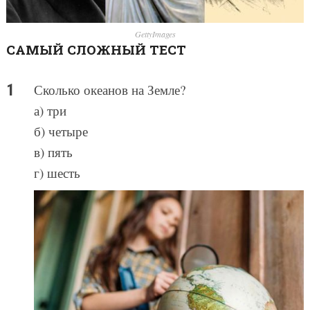
GettyImages
САМЫЙ СЛОЖНЫЙ ТЕСТ
Сколько океанов на Земле?
а) три
б) четыре
в) пять
г) шесть