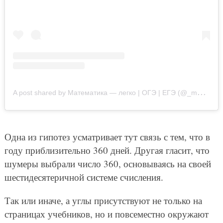
A
post shared by Математика — легко | ОГЭ | ЕГЭ (@_math_is_easy_)
Одна из гипотез усматривает тут связь с тем, что в
году приблизительно 360 дней. Другая гласит, что
шумеры выбрали число 360, основываясь на своей
шестидесятеричной системе счисления.
Так или иначе, а углы присутствуют не только на
страницах учебников, но и повсеместно окружают