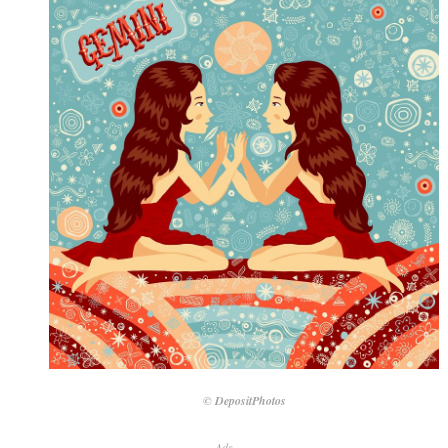
© DepositPhotos
Ads