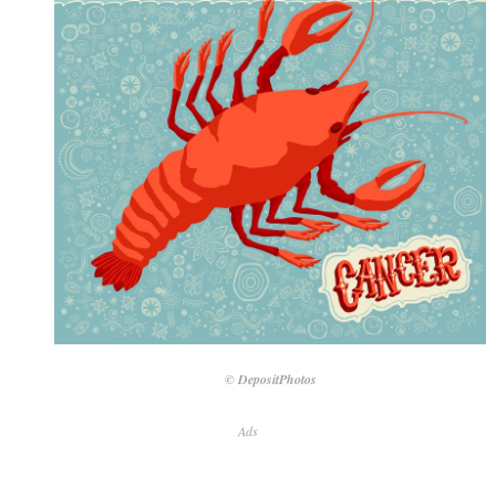
© DepositPhotos
Ads