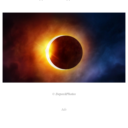
© DepositPhotos
Ads