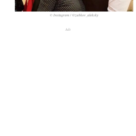
© Instagram / @zubkov_aleksky
Ads