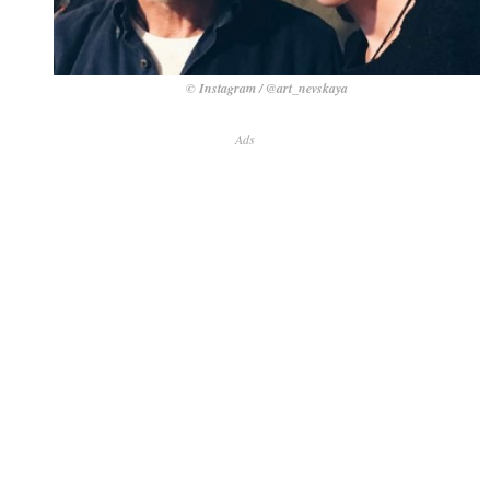
© Instagram / @art_nevskaya
Ads