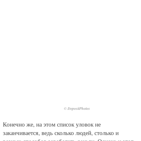
страны для отдыха
А какие
предпочитаешь ты? На
какие уловки идут тамошние жители, чтобы
заработать на туристах? Расскажи нам в
комментариях.
Ads