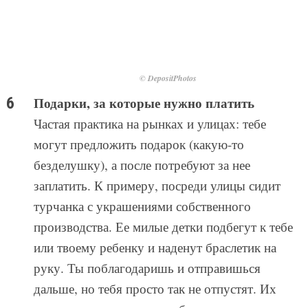
дальше, но тебя просто так не отпустят. Их
мама сразу заголосит, чтобы ты платил за
товар.
Если настойчиво возвращать безделушку, то ее
в конце концов заберут обратно, но сделать это
довольно сложно. Так что старайся не
принимать ничего в подарок, если не готов за
него платить.
Ads