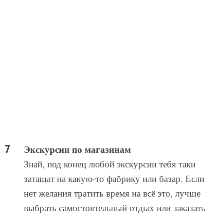
нет желания тратить время на всё это, лучше
выбрать самостоятельный отдых или заказать
индивидуальную экскурсию с проверенным
гидом. Или же можно вовсе отказать от
экскурсий и организовать свой досуг
самостоятельно.
С этих фабрик, куда туристов приводят
группами, уйти без покупки очень сложно,
ведь продавцы способны убедить, что такого
товара ты больше нигде в мире не найдешь. К
тому же цены для туристических групп там в
разы выше.