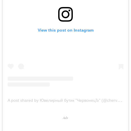
View this post on Instagram
A
post shared by Ювелирный бутик "ЧервонецЪ" (@chervonec.ykt)
Ads