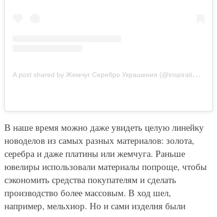
A
post shared by Жемчуг Серебро Украшения (@inspirationpearls)
В наше время можно даже увидеть целую линейку
новоделов из самых разных материалов: золота,
серебра и даже платины или жемчуга. Раньше
ювелиры использовали материалы попроще, чтобы
сэкономить средства покупателям и сделать
производство более массовым. В ход шел,
например, мельхиор. Но и сами изделия были