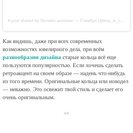
A
post shared by Онлайн шоппинг — Стамбул (@buy_in_turkey)
Как видишь, даже при всех современных
возможностях ювелирного дела, при всём
разнообразии дизайна
старые кольца всё еще
пользуются популярностью. Если хочешь сделать
ретроакцент на своем образе — надень что-нибудь
из того времени. Оригинальные кольца или новодел
— неважно. Это освежит твой стиль и сделает его
очень оригинальным.
Ads