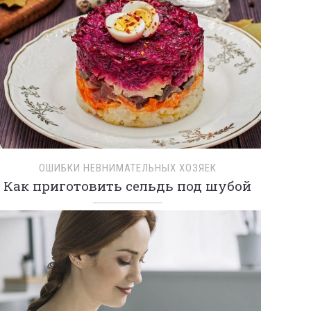
ОШИБКИ НЕВНИМАТЕЛЬНЫХ ХОЗЯЕК
Как приготовить сельдь под шубой