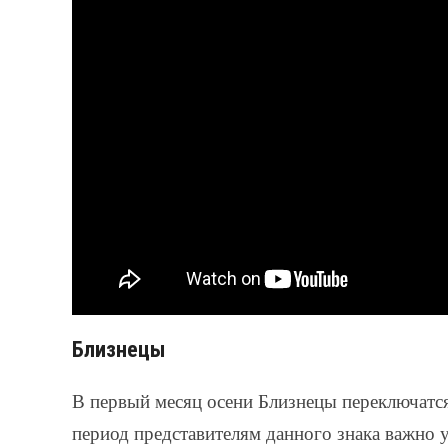
Близнецы
В первый месяц осени Близнецы переключатся
период представителям данного знака важно у