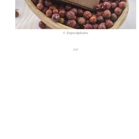
© Depositphotos
Ads