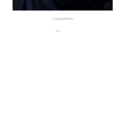
© DepositPhotos
Ads