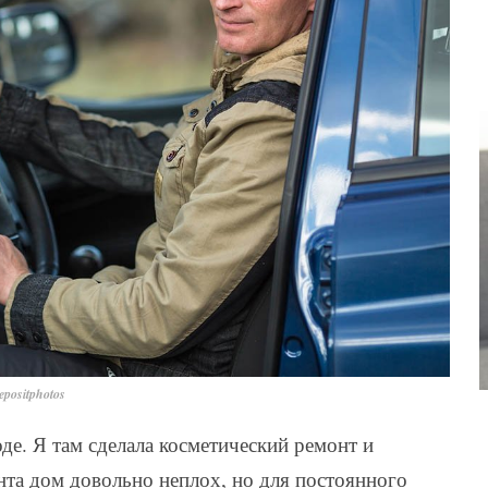
positphotos
де. Я там сделала косметический ремонт и
анта дом довольно неплох, но для постоянного