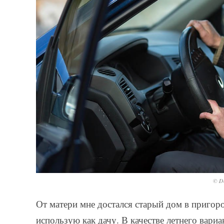
© De
От матери мне достался старый дом в пригоро
использую как дачу. В качестве летнего вари