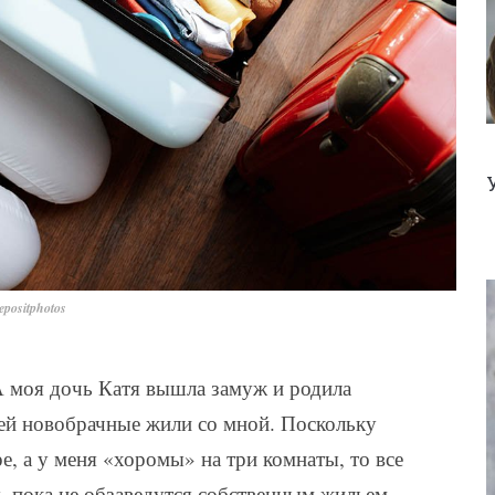
positphotos
. А моя дочь Катя вышла замуж и родила
ей новобрачные жили со мной. Поскольку
е, а у меня «хоромы» на три комнаты, то все
 пока не обзаведутся собственным жильем.