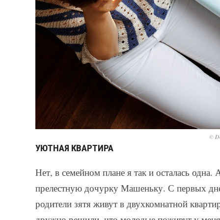
© De
УЮТНАЯ КВАРТИРА
Нет, в семейном плане я так и осталась одна
прелестную дочурку Машеньку. С первых дн
родители зятя живут в двухкомнатной квартир
дружно решили, что молодые поживут у меня,