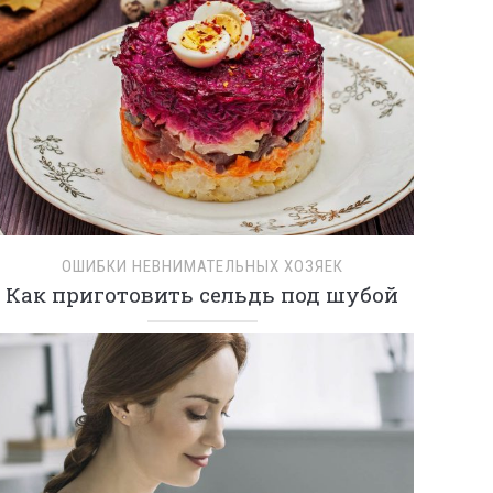
ОШИБКИ НЕВНИМАТЕЛЬНЫХ ХОЗЯЕК
Как приготовить сельдь под шубой