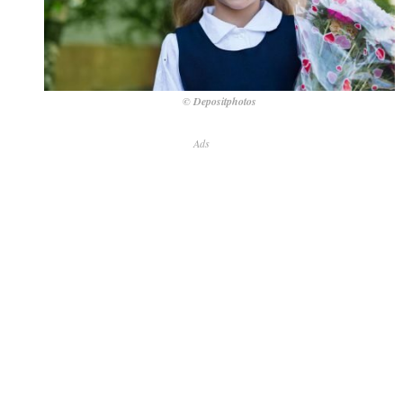
© Depositphotos
Ads