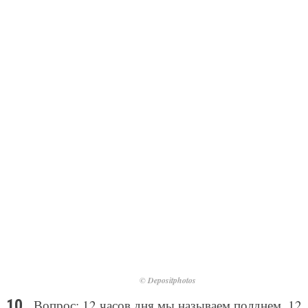
© Depositphotos
Вопрос: 12 часов дня мы называем полднем. 12