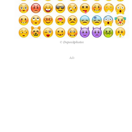
© Depositphotos
Ads