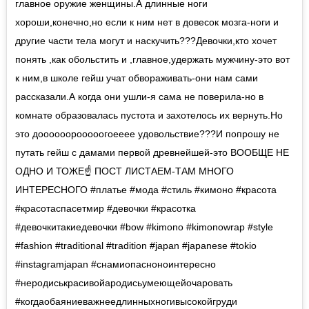
главное оружие женщины.А длинные ноги
хороши,конечно,но если к ним нет в довесок мозга-ноги и
другие части тела могут и наскучить???Девочки,кто хочет
понять ,как обольстить и ,главное,удержать мужчину-это вот
к ним,в школе гейш учат обвораживать-они нам сами
рассказали.А когда они ушли-я сама не поверила-но в
комнате образовалась пустота и захотелось их вернуть.Но
это доооооорооооогоееее удовольствие???И попрошу не
путать гейш с дамами первой древнейшей-это ВООБЩЕ НЕ
ОДНО И ТОЖЕ☝️ ПОСТ ЛИСТАЕМ-ТАМ МНОГО
ИНТЕРЕСНОГО #платье #мода #стиль #кимоно #красота
#красотаспасетмир #девочки #красотка
#девочкитакиедевочки #bow #kimono #kimonowrap #style
#fashion #traditional #tradition #japan #japanese #tokio
#instagramjapan #снамиопасноноинтересно
#неродиськрасивойародисьумеющейочаровать
#когдаобаяниеважнеедлинныхногивысокойгруди