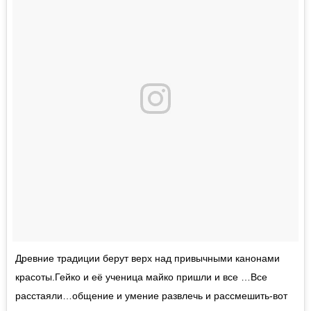
Древние традиции берут верх над привычными канонами
красоты.Гейко и её ученица майко пришли и все …Все
расстаяли…общение и умение развлечь и рассмешить-вот