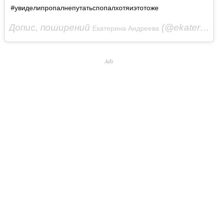
#увиделипропалнепутатьспопалхотяиэтотоже
Допис, поширений
(@ekaterinaandreeva_official)
Екатерина Андреева
Ads