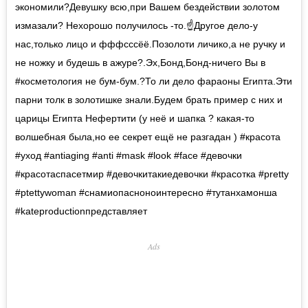
экономили?Девушку всю,при Вашем бездействии золотом
измазали? Нехорошо получилось -то.☝️Другое дело-у
нас,только лицо и фффсссёё.Позолоти личико,а не ручку и
не ножку и будешь в ажуре?.Эх,Бонд,Бонд-ничего Вы в
#косметология не бум-бум.?То ли дело фараоны Египта.Эти
парни толк в золотишке знали.Будем брать пример с них и
царицы Египта Нефертити (у неё и шапка ? какая-то
волшебная была,но ее секрет ещё не разгадан ) #красота
#уход #antiaging #anti #mask #look #face #девочки
#красотаспасетмир #девочкитакиедевочки #красотка #pretty
#ptettywoman #снамиопасноноинтересно #тутанхамонша
#kateproductionпредставляет
Ads