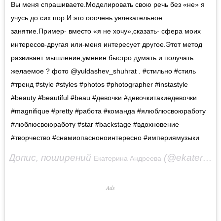
Вы меня спрашиваете.Моделировать свою речь без «не» я
учусь до сих пор.И это ооочень увлекательное
занятие.Пример- вместо «я не хочу»,сказать- сфера моих
интересов-другая или-меня интересует другое.Этот метод
развивает мышление,умение быстро думать и получать
желаемое ? фото @yuldashev_shuhrat . #стильно #стиль
#тренд #style #styles #photos #photographer #instastyle
#beauty #beautiful #beau #девочки #девочкитакиедевочки
#magnifique #pretty #работа #команда #ялюблюсвоюработу
#люблюсвоюработу #star #backstage #вдохновение
#творчество #снамиопасноноинтересно #империямузыки
Допис, поширений
(@ekaterinaandreeva_official)
Екатерина Андреева
Ads