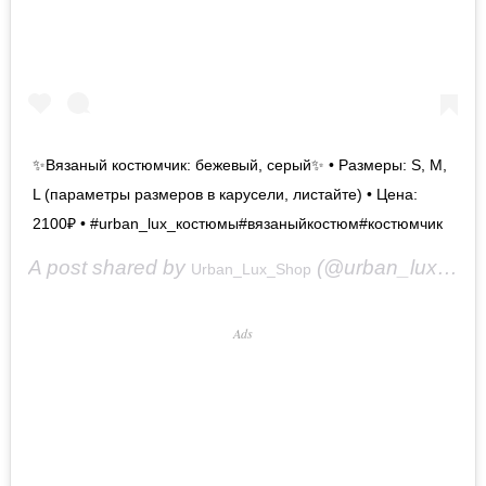
✨Вязаный костюмчик: бежевый, серый✨ • Размеры: S, M,
L (параметры размеров в карусели, листайте) • Цена:
2100₽ • #urban_lux_костюмы#вязаныйкостюм#костюмчик
A post shared by
(@urban_lux_shop) on
Urban_Lux_Shop
Ads