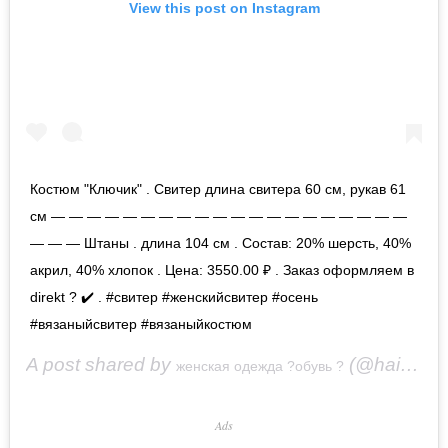
View this post on Instagram
Костюм "Ключик" . Свитер длина свитера 60 см, рукав 61
см — — — — — — — — — — — — — — — — — — — —
— — — Штаны . длина 104 см . Состав: 20% шерсть, 40%
акрил, 40% хлопок . Цена: 3550.00 ₽ . Заказ оформляем в
direkt ? ✔️ . #свитер #женскийсвитер #осень
#вязаныйсвитер #вязаныйкостюм
A post shared by
(@hai_successo) on
женская одежда ?обувь ?
Ads