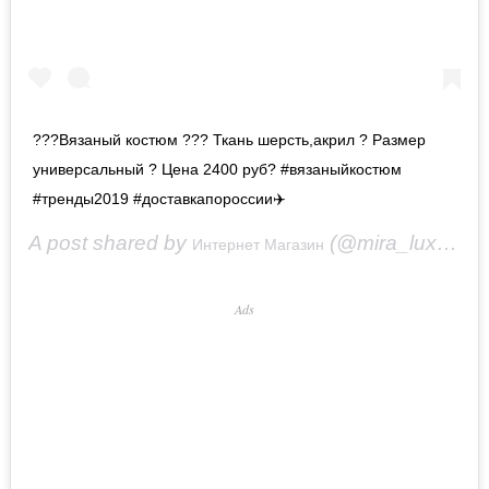
???Вязаный костюм ??? Ткань шерсть,акрил ? Размер
универсальный ? Цена 2400 руб? #вязаныйкостюм
#тренды2019 #доставкапороссии✈️
A post shared by
(@mira_lux_shop_) on
Интернет Магазин
Ads