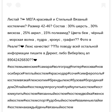
Листай ?⏩ МЕГА красивый и Стильный Вязаный
костюмчик? Размер 42-46? Состав : 30% шерсть , 30%
вискоза , 25% акрил , 15% полиамид? Цвета беж , чёрный
, морская волна , пудра , крокус , графит?? Фото в
Реале!?❤️ Люкс качество! ??По поводу всей остальной
информации пишите в Директ, либо Вибер/воц ап
89042426830??❤️
#костюмыженские#самара#волгоград#питер#москва#нов
осибирск#теплыйкостюм#краснодар#сочи#симферополь#
костюмвязка#люкскопии#брендылюкс#бузова#бородина#
дом2#лайки#костюмдляпрогулок#лук#купитькостюм#кост
юмкупить#костюм#вязанныйкостюм#костюмдвойка#женск
ийкостюм#костюмспорт#удобныйкостюм#взаимныелайки
#костюмнакаждыйдень#вязаныйкостюм