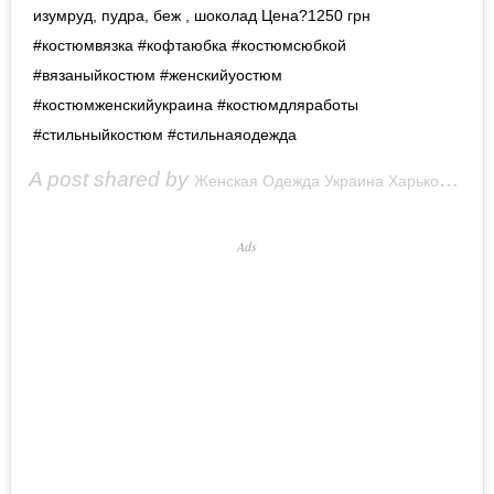
изумруд, пудра, беж , шоколад Цена?1250 грн
#костюмвязка #кофтаюбка #костюмсюбкой
#вязаныйкостюм #женскийуостюм
#костюмженскийукраина #костюмдляработы
#стильныйкостюм #стильнаяодежда
A post shared by
(@ow
Женская Одежда Украина Харьков
Ads