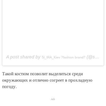
A post shared by
(@sl_ira_kiev) on
Sl_IRA_Kiev ?fashion brand?
Такой костюм позволит выделиться среди
окружающих и отлично согреет в прохладную
погоду.
Ads