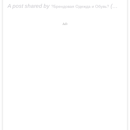
A post shared by
(@_arianna_dia_) on
?Брендовая Одежда и Обувь?
Ads