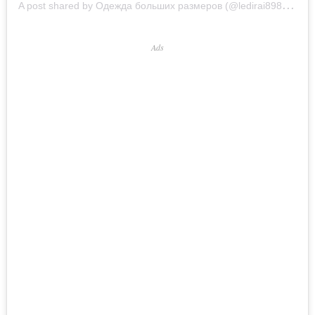
A
post shared by Одежда больших размеров (@ledirai89851561035)
Ads