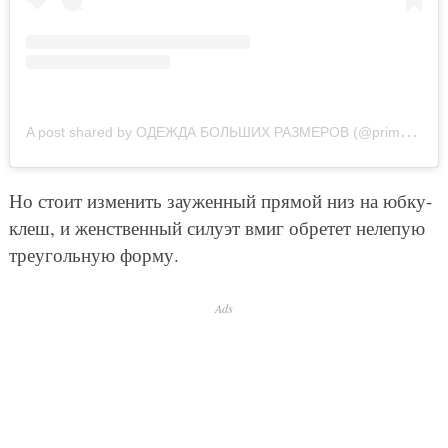
A
post shared by ОДЕЖДА БОЛЬШИХ РАЗМЕРОВ (@primaries.plus)
Но стоит изменить зауженный прямой низ на юбку-
клеш, и женственный силуэт вмиг обретет нелепую
треугольную форму.
Ads