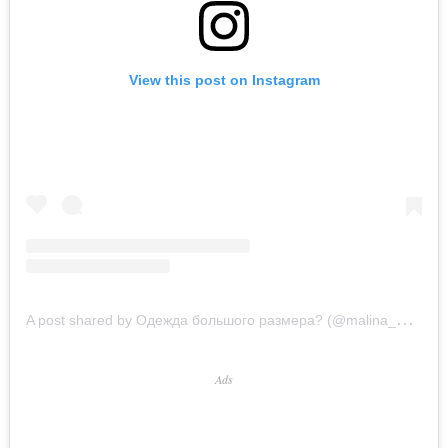
View this post on Instagram
A
post shared by Одежда большого размера? (@malina_mig_plus)
Ads