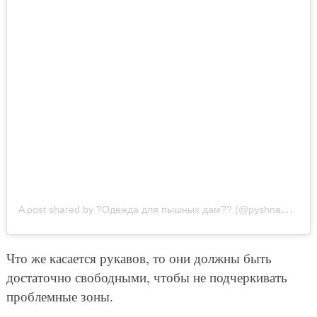
A
post shared by ?Одежда для пышных дам?? (@pyshnaya_krasotka_161)
Что же касается рукавов, то они должны быть
достаточно свободными, чтобы не подчеркивать
проблемные зоны.