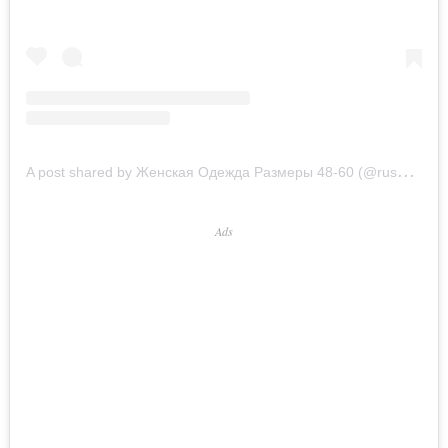
A
post shared by Женская Одежда Размеры 48-60 (@russu_big)
Ads