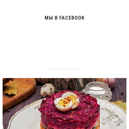
МЫ В FACEBOOK