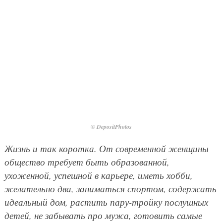
© DepositPhotos
Жизнь и так коротка. От современной женщины
общество требует быть образованной,
ухоженной, успешной в карьере, иметь хобби,
желательно два, заниматься спортом, содержать
идеальный дом, растить пару-тройку послушных
детей, не забывать про мужа, готовить самые