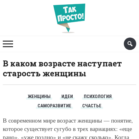
В каком возрасте наступает
старость женщины
ЖЕНЩИНЫ
ИДЕИ
ПСИХОЛОГИЯ
САМОРАЗВИТИЕ
СЧАСТЬЕ
В современном мире возраст женщины — понятие,
которое существует сугубо в трех вариациях: «еще
рано», «уже поздно» и «не скажу сколько». Когда