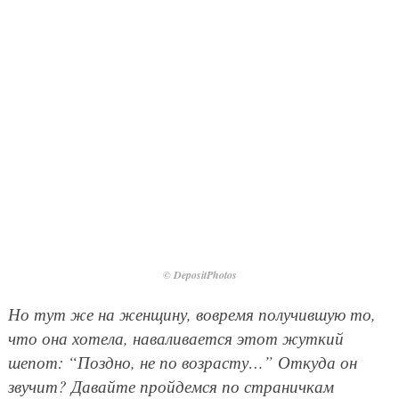
© DepositPhotos
Но тут же на женщину, вовремя получившую то,
что она хотела, наваливается этот жуткий
шепот: “Поздно, не по возрасту…” Откуда он
звучит? Давайте пройдемся по страничкам