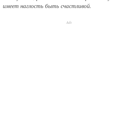
имеет наглость быть счастливой.
Ads