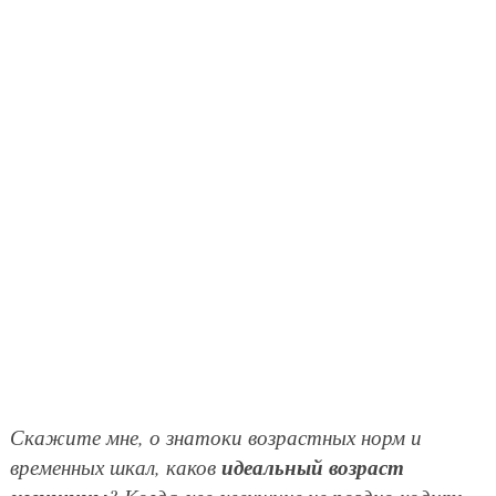
Скажите мне, о знатоки возрастных норм и
идеальный возраст
временных шкал, каков