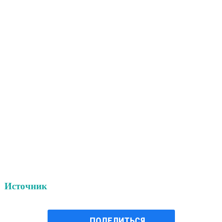
Источник
ПОДЕЛИТЬСЯ