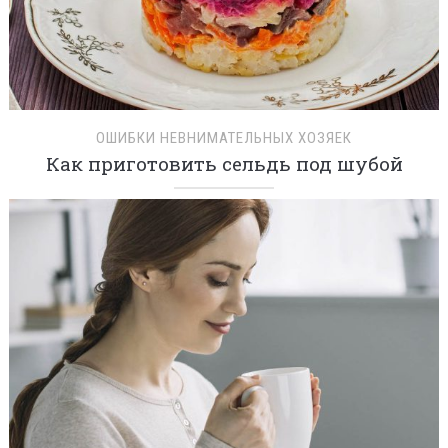
ОШИБКИ НЕВНИМАТЕЛЬНЫХ ХОЗЯЕК
Как приготовить сельдь под шубой