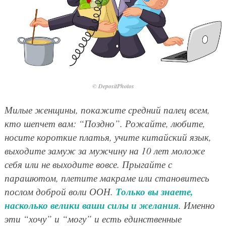
© DepositPhotos
Милые женщины, покажите средний палец всем,
кто шепчет вам: “Поздно”. Рожайте, любите,
носите короткие платья, учите китайский язык,
выходите замуж за мужчину на 10 лет моложе
себя или не выходите вовсе. Прыгайте с
парашютом, плетите макраме или становитесь
Только вы знаете,
послом доброй воли ООН.
насколько велики ваши силы и желания
. Именно
эти “хочу” и “могу” и есть единственные