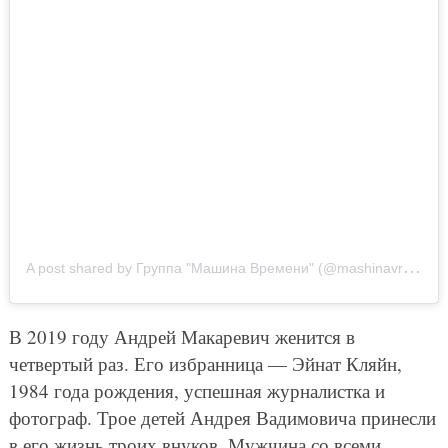
A
post shared by Группа "Машина Времени" (@mashinavremeniofficial)
В 2019 году Андрей Макаревич женится в
четвертый раз. Его избранница — Эйнат Кляйн,
1984 года рождения, успешная журналистка и
фотограф. Трое детей Андрея Вадимовича принесли
в его жизнь троих внуков. Мужчина со всеми