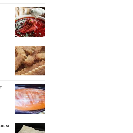
т
тным