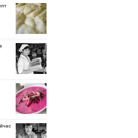
епт
а
ейчас