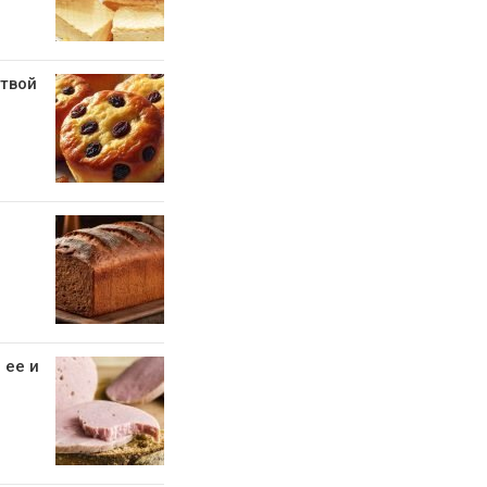
 твой
 ее и