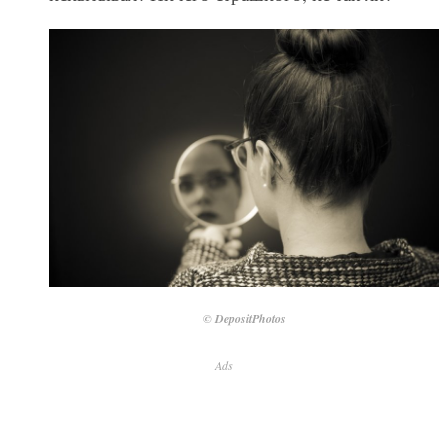
© DepositPhotos
Ads