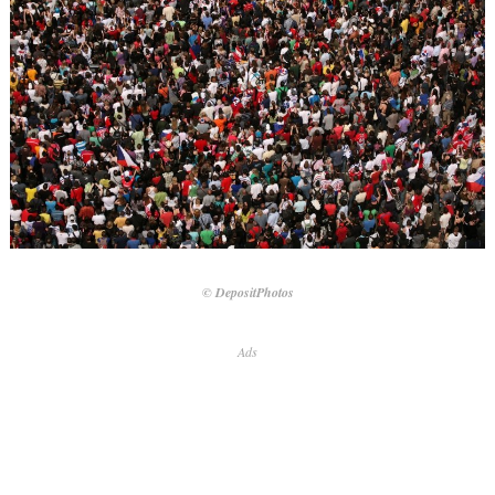
© DepositPhotos
Ads