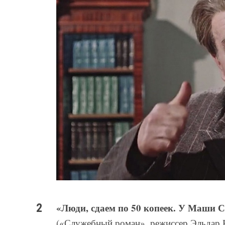
«Люди, сдаем по 50 копеек. У Маши С
(«Служебный роман», режиссер Эльдар Р