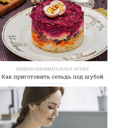
ОШИБКИ НЕВНИМАТЕЛЬНЫХ ХОЗЯЕК
Как приготовить сельдь под шубой