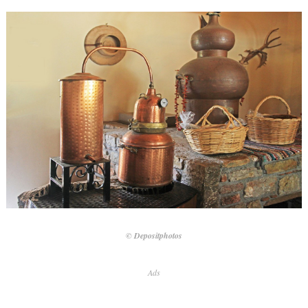
© Depositphotos
Ads