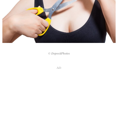
© DepositPhotos
Ads