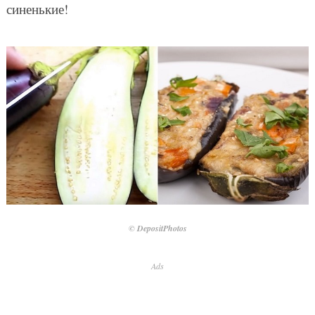
синенькие!
© DepositPhotos
Ads