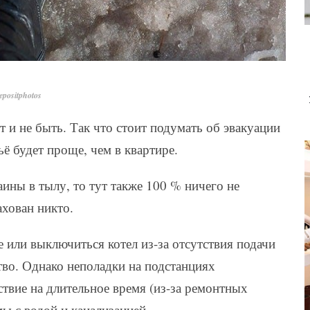
positphotos
 и не быть. Так что стоит подумать об эвакуации
ьё будет проще, чем в квартире.
аины в тылу, то тут также 100 % ничего не
ахован никто.
 или выключиться котел из-за отсутствия подачи
ство. Однако неполадки на подстанциях
ствие на длительное время (из-за ремонтных
ы с водой и канализацией.