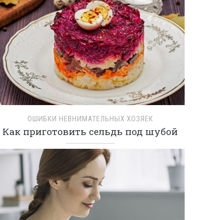
ОШИБКИ НЕВНИМАТЕЛЬНЫХ ХОЗЯЕК
Как приготовить сельдь под шубой