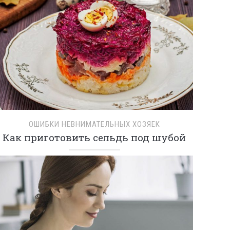
ОШИБКИ НЕВНИМАТЕЛЬНЫХ ХОЗЯЕК
Как приготовить сельдь под шубой