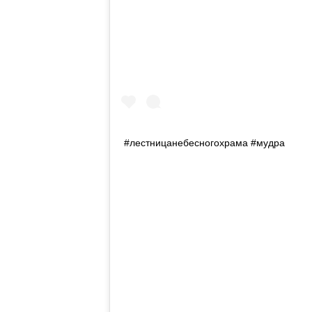
#лестницанебесногохрама #мудра