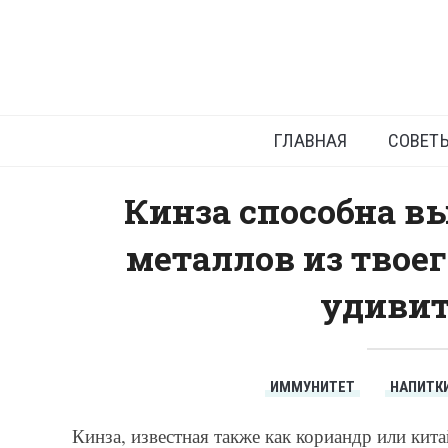
Очищени
ГЛАВНАЯ
СОВЕТ
Кинза способна в
металлов из твоег
удиви
ИММУНИТЕТ
НАПИТК
Кинза, известная также как кориандр или кит