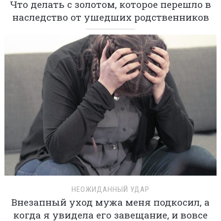
Что делать с золотом, которое перешло в
наследство от ушедших родственников
НЕОЖИДАННЫЙ УДАР
Внезапный уход мужа меня подкосил, а
когда я увидела его завещание, и вовсе