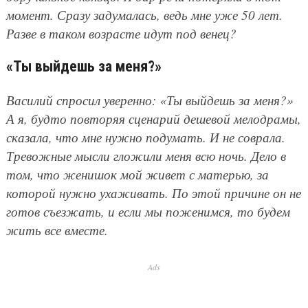
момент. Сразу задумалась, ведь мне уже 50 лет.
Разве в таком возрасте идут под венец?
«Ты выйдешь за меня?»
Василий спросил уверенно: «Ты выйдешь за меня?»
А я, будто повторяя сценарий дешевой мелодрамы,
сказала, что мне нужно подумать. И не соврала.
Тревожные мысли гложили меня всю ночь. Дело в
том, что женишок мой живет с матерью, за
которой нужно ухаживать. По этой причине он не
готов съезжать, и если мы поженимся, то будем
жить все вместе.
Ads