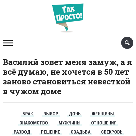
Василий зовет меня замуж, а я
всё думаю, не хочется в 50 лет
заново становиться невесткой
в чужом доме
БРАК
ВЫБОР
ДОЧЬ
ЖЕНЩИНЫ
ЗНАКОМСТВО
МУЖЧИНЫ
ОТНОШЕНИЯ
РАЗВОД
РЕШЕНИЕ
СВАДЬБА
СВЕКРОВЬ