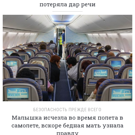
потеряла дар речи
БЕЗОПАСНОСТЬ ПРЕЖДЕ ВСЕГО
Малышка исчезла во время полета в
самолете, вскоре бедная мать узнала
правду