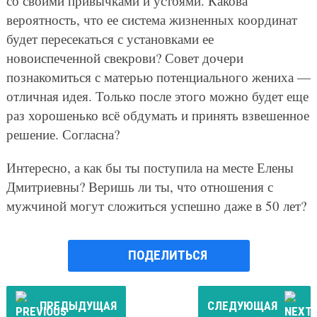
со своими привычками и устоями. Какова
вероятность, что ее система жизненных координат
будет пересекаться с установками ее
новоиспеченной свекрови? Совет дочери
познакомиться с матерью потенциального жениха —
отличная идея. Только после этого можно будет еще
раз хорошенько всё обдумать и принять взвешенное
решение. Согласна?
Интересно, а как бы ты поступила на месте Елены
Дмитриевны? Веришь ли ты, что отношения с
мужчиной могут сложиться успешно даже в 50 лет?
ПОДЕЛИТЬСЯ
ПРЕДЫДУЩАЯ
СЛЕДУЮЩАЯ