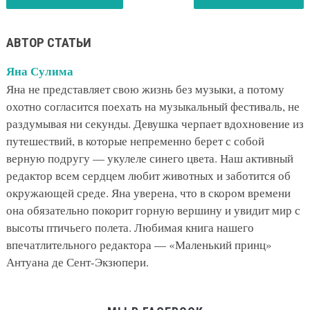
АВТОР СТАТЬИ
Яна Сулима
Яна не представляет свою жизнь без музыки, а потому
охотно согласится поехать на музыкальный фестиваль, не
раздумывая ни секунды. Девушка черпает вдохновение из
путешествий, в которые непременно берет с собой
верную подругу — укулеле синего цвета. Наш активный
редактор всем сердцем любит животных и заботится об
окружающей среде. Яна уверена, что в скором времени
она обязательно покорит горную вершину и увидит мир с
высоты птичьего полета. Любимая книга нашего
впечатлительного редактора — «Маленький принц»
Антуана де Сент-Экзюпери.