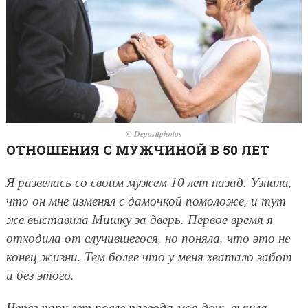
© Depositphotos
ОТНОШЕНИЯ С МУЖЧИНОЙ В 50 ЛЕТ
Я развелась со своим мужем 10 лет назад. Узнала,
что он мне изменял с дамочкой помоложе, и тут
же выставила Мишку за дверь. Первое время я
отходила от случившегося, но поняла, что это не
конец жизни. Тем более что у меня хватало забот
и без этого.
Через пару лет после развода моя дочь вышла