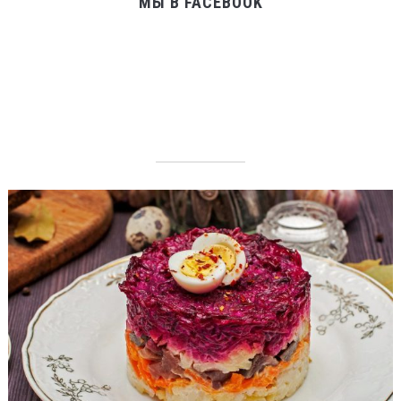
МЫ В FACEBOOK