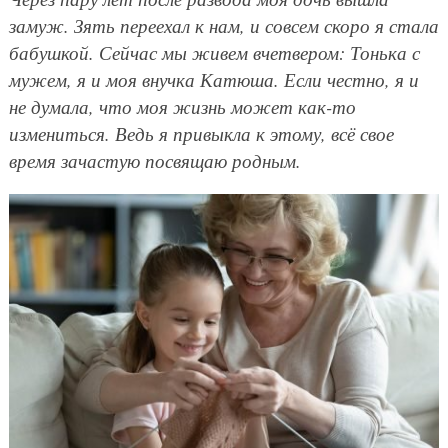
замуж. Зять переехал к нам, и совсем скоро я стала
бабушкой. Сейчас мы живем вчетвером: Тонька с
мужем, я и моя внучка Катюша. Если честно, я и
не думала, что моя жизнь может как-то
измениться. Ведь я привыкла к этому, всё свое
время зачастую посвящаю родным.