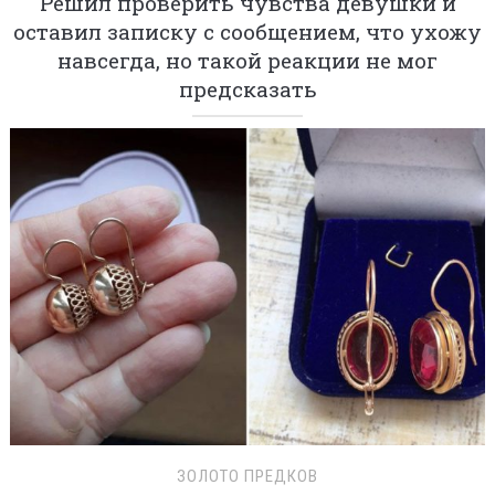
Решил проверить чувства девушки и
оставил записку с сообщением, что ухожу
навсегда, но такой реакции не мог
предсказать
ЗОЛОТО ПРЕДКОВ