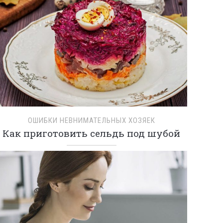
ОШИБКИ НЕВНИМАТЕЛЬНЫХ ХОЗЯЕК
Как приготовить сельдь под шубой