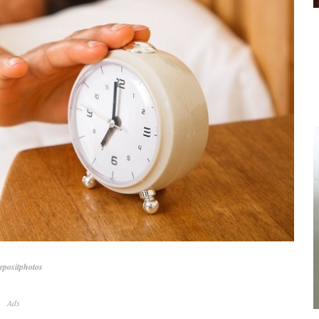
positphotos
Ads