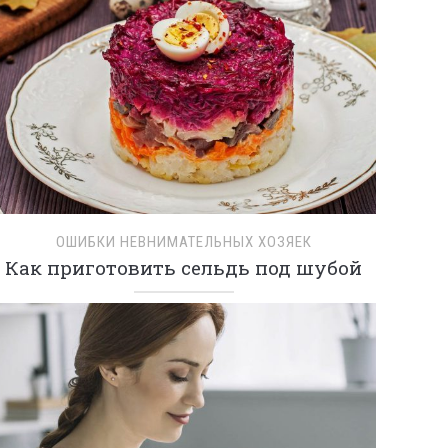
ОШИБКИ НЕВНИМАТЕЛЬНЫХ ХОЗЯЕК
Как приготовить сельдь под шубой