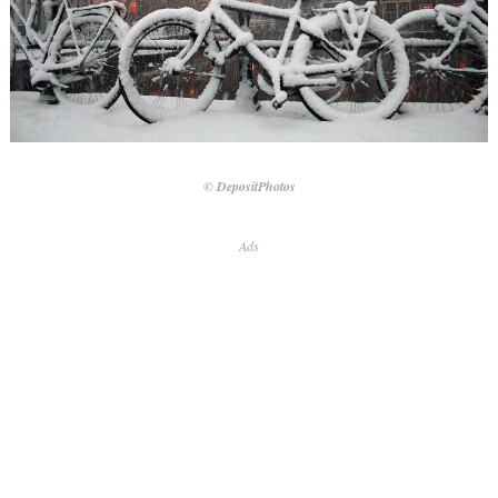
© DepositPhotos
Ads