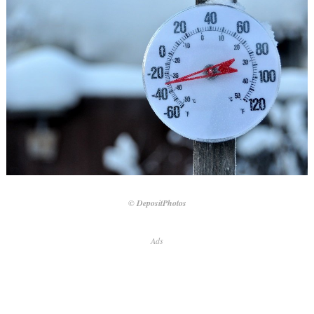
© DepositPhotos
Ads