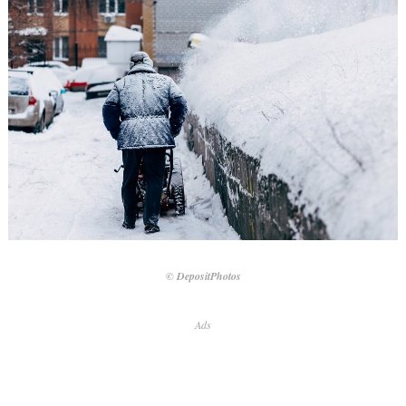
© DepositPhotos
Ads