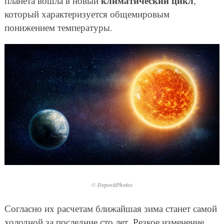
климатический цикл
планета вошла в новый
,
который характеризуется общемировым
понижением температуры.
© DepositPhotos
Согласно их расчетам ближайшая зима станет самой
холодной за последние сто лет. Резкое изменение