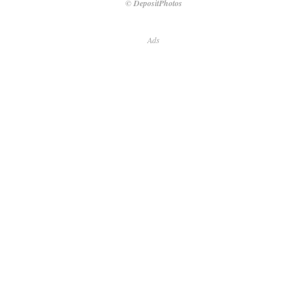
© DepositPhotos
Ads