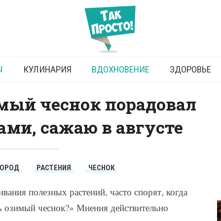
 озимого чеснока: осенью
ли поздним летом
Ы
КУЛИНАРИЯ
ВДОХНОВЕНИЕ
ЗДОРОВЬЕ
мый чеснок порадовал
ми, сажаю в августе
ГОРОД
РАСТЕНИЯ
ЧЕСНОК
вания полезных растений, часто спорят, когда
ть озимый чеснок?» Мнения действительно