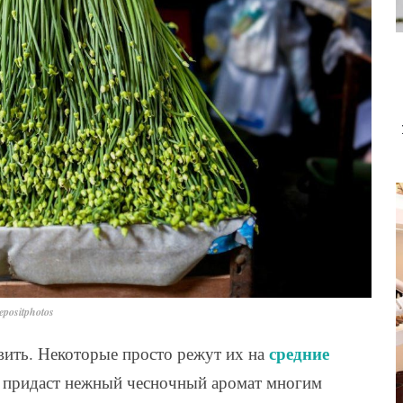
positphotos
средние
ить. Некоторые просто режут их на
а придаст нежный чесночный аромат многим