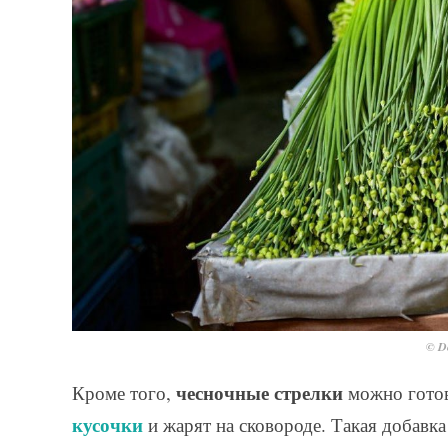
© De
чесночные стрелки
Кроме того,
можно готов
кусочки
и жарят на сковороде. Такая добавк