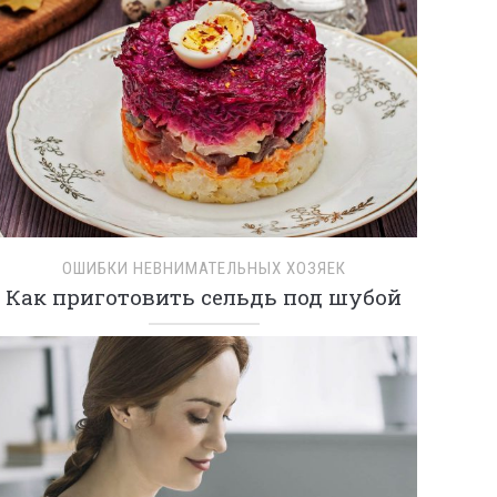
ОШИБКИ НЕВНИМАТЕЛЬНЫХ ХОЗЯЕК
Как приготовить сельдь под шубой