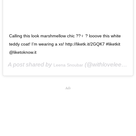
Calling this look marshmellow chic ??‍♀️ ? looove this white
teddy coat! I’m wearing a xs! http://liketk.it/2GQK7 #liketkit
@liketoknow.it
A post shared by
(@withloveleena) on
Leena Snoubar
Ads