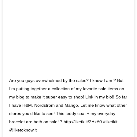
Are you guys overwhelmed by the sales? I know I am ? But
I’m putting together a collection of my favorite sale items on
my blog to make it super easy to shop! Link in my bio!! So far
I have H&M, Nordstrom and Mango. Let me know what other
stores you’d like to see! This teddy coat + my everyday
bracelet are both on sale! ? http://liketk.it/2HzA0 #liketkit
@liketoknow.it