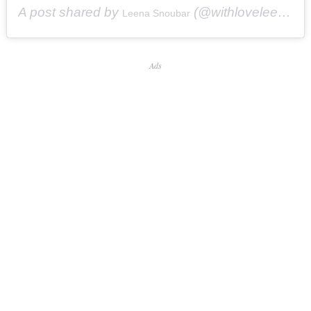
A post shared by
(@withloveleena) on
Leena Snoubar
Ads