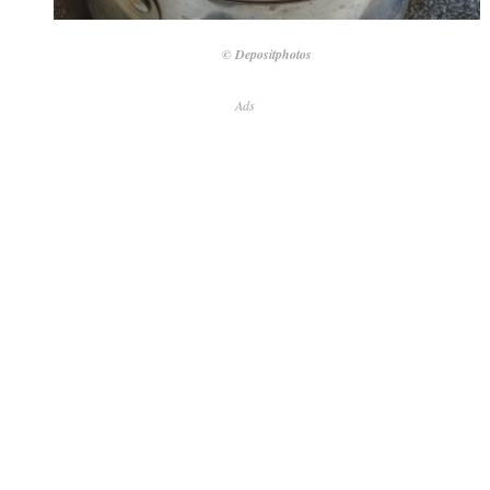
© Depositphotos
Ads