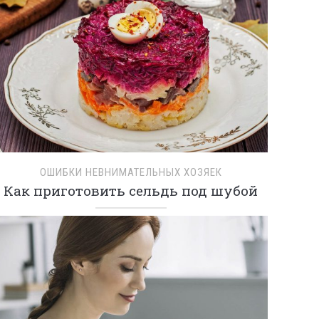
ОШИБКИ НЕВНИМАТЕЛЬНЫХ ХОЗЯЕК
Как приготовить сельдь под шубой