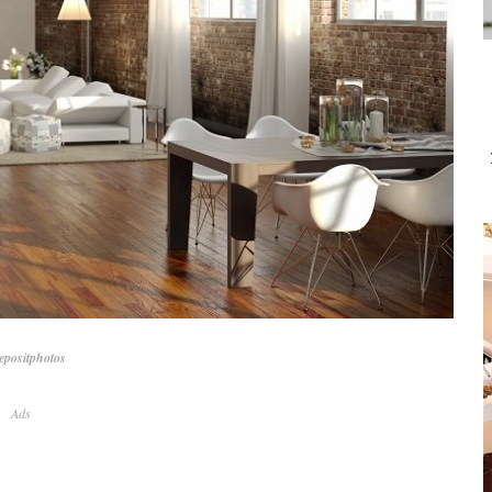
positphotos
Ads