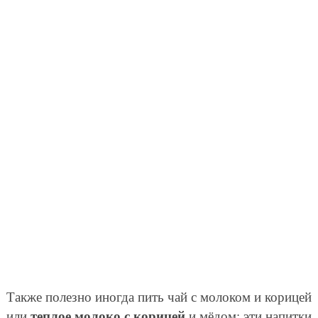
Также полезно иногда пить чай с молоком и корицей
теплое молоко с корицей
или
и мёдом: эти напитки